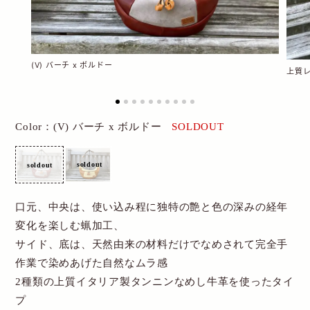
New Account
Cart
(V) バーチ x ボルドー
上質
送料・お支払について
Color：(V) バーチ x ボルドー
SOLDOUT
特定商取引関連表記
個人情報保護方針
お問い合わせ
口元、中央は、使い込み程に独特の艶と色の深みの経年
変化を楽しむ蝋加工、
サイド、底は、天然由来の材料だけでなめされて完全手
作業で染めあげた自然なムラ感
2種類の上質イタリア製タンニンなめし牛革を使ったタイ
プ