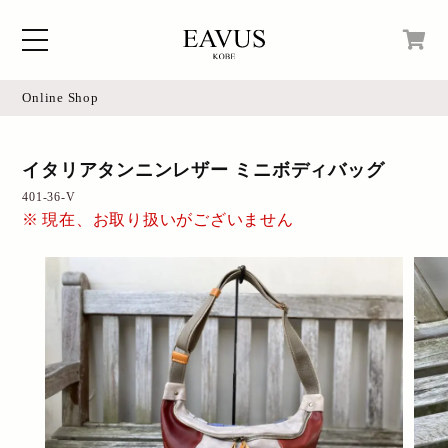
Online Shop
Home
現在カートの中身はございません。
イタリアタンニンレザー ミニボディバッグ
Blog
401-36-V
Access
現在、お取り扱いがございません
Online Shop
Instagram
Login