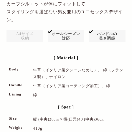
カーブシルエットが体にフィットして
スタイリングを選ばない男女兼用のユニセックスデザイ
ン。
A4サイズ
オールシーズン
ハンドルの
収納
対応
長さ調節
[ Material ]
Body
牛革（イタリア製タンニンなめし）、 綿（フラン
ス製）、ナイロン
Handle
牛革（イタリア製コーティング加工）、綿
Lining
綿
[ Spec ]
Size
縦 (中央)20cm × 横(口元)40 (中央)36cm
Weight
410g