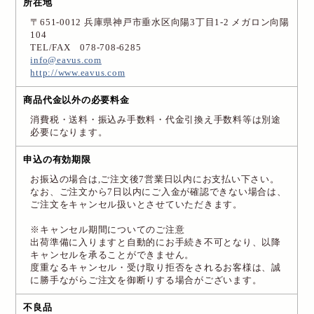
所在地
New Account
〒651-0012 兵庫県神戸市垂水区向陽3丁目1-2 メガロン向陽
104
TEL/FAX 078-708-6285
Cart
info@eavus.com
http://www.eavus.com
商品代金以外の必要料金
送料・お支払について
消費税・送料・振込み手数料・代金引換え手数料等は別途
必要になります。
特定商取引関連表記
申込の有効期限
個人情報保護方針
お振込の場合は,ご注文後7営業日以内にお支払い下さい。
なお、ご注文から7日以内にご入金が確認できない場合は、
お問い合わせ
ご注文をキャンセル扱いとさせていただきます。
※キャンセル期間についてのご注意
出荷準備に入りますと自動的にお手続き不可となり、以降
キャンセルを承ることができません。
度重なるキャンセル・受け取り拒否をされるお客様は、誠
に勝手ながらご注文を御断りする場合がございます。
不良品