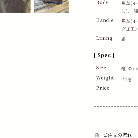
Body
馬革(
し)、 
Handle
馬革(
グ加工
Lining
綿
[ Spec ]
Size
縦 32c
Weight
910g
Price
-
ご注文の流れ