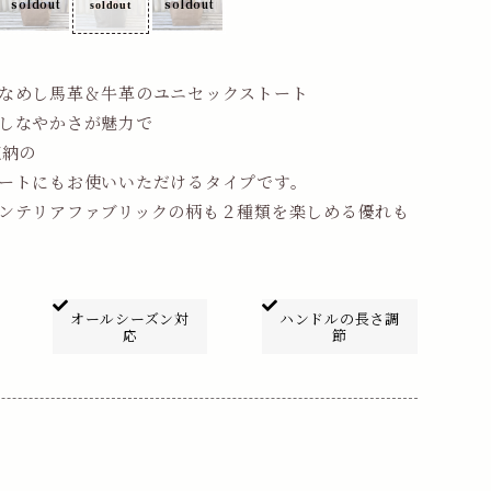
なめし馬革＆牛革のユニセックストート
しなやかさが魅力で
収納の
ートにもお使いいただけるタイプです。
ンテリアファブリックの柄も２種類を楽しめる優れも
オールシーズン
対
ハンドルの
長さ調
応
節