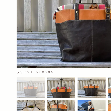
(Z3) チャコール x キャメル