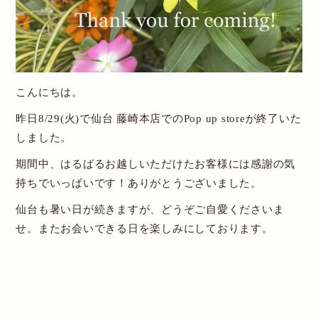
New Account
Cart
こんにちは。
送料・お支払について
昨日8/29(火)で仙台 藤崎本店でのPop up storeが終了いた
しました。
特定商取引関連表記
期間中、はるばるお越しいただけたお客様には感謝の気
個人情報保護方針
持ちでいっぱいです！ありがとうございました。
お問い合わせ
仙台も暑い日が続きますが、どうぞご自愛くださいま
せ。またお会いできる日を楽しみにしております。