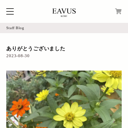
Staff Blog
Home
現在カートの中身はございません。
ありがとうございました
Blog
2023-08-30
Access
Online Shop
Instagram
Login