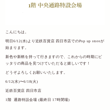
New Account
Cart
こんにちは。
送料・お支払について
明日6/12(水)より近鉄百貨店 四日市店でのPop up storeが
始まります。
特定商取引関連表記
新色や新柄を持って行きますので、これからの時期にピ
個人情報保護方針
ッタリの商品を見つけていただると嬉しいです！
お問い合わせ
どうぞよろしくお願いいたします。
6/12(水)〜6/18(火)
近鉄百貨店 四日市店
1階 通路特設会場 (最終日 17時閉場)