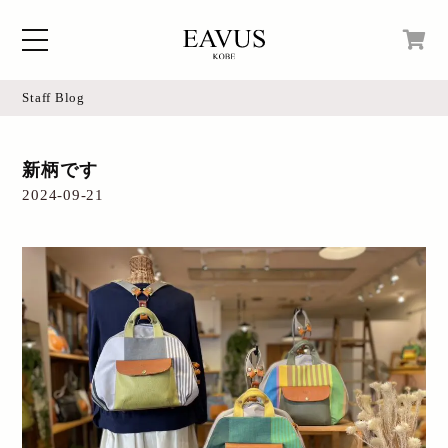
Staff Blog
Home
現在カートの中身はございません。
新柄です
Blog
2024-09-21
Access
Online Shop
Instagram
Login