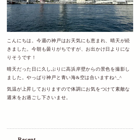
New Account
Cart
こんにちは。今週の神戸はお天気にも恵まれ、晴天が続
送料・お支払について
きました。今朝も曇りがちですが、お出かけ日よりにな
りそうです！
特定商取引関連表記
晴天だった日に久しぶりに高浜岸壁からの景色を撮影し
個人情報保護方針
ました。やっぱり神戸と青い海&空は合いますね^_^
お問い合わせ
気温が上昇しておりますので体調にお気をつけて素敵な
週末をお過ごし下さいませ。
Recent