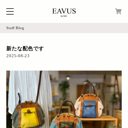
Staff Blog
Home
現在カートの中身はございません。
新たな配色です
Blog
2025-08-23
Access
Online Shop
Instagram
Login