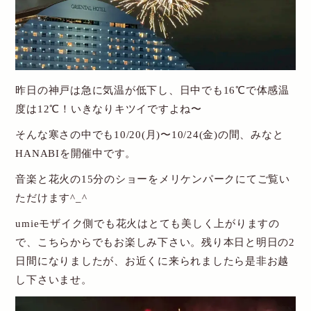
New Account
Cart
昨日の神戸は急に気温が低下し、日中でも16℃で体感温
送料・お支払について
度は12℃！いきなりキツイですよね〜
そんな寒さの中でも10/20(月)〜10/24(金)の間、みなと
特定商取引関連表記
HANABIを開催中です。
個人情報保護方針
音楽と花火の15分のショーをメリケンパークにてご覧い
お問い合わせ
ただけます^_^
umieモザイク側でも花火はとても美しく上がりますの
で、こちらからでもお楽しみ下さい。残り本日と明日の2
日間になりましたが、お近くに来られましたら是非お越
し下さいませ。